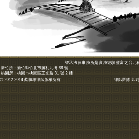
智丞法律事務所是實務經驗豐富之台北
新竹所：
新竹縣竹北市勝利九街 66 號
桃園所：
桃園市桃園區正光路 31 號 2 樓
© 2012-2018 蔡勝雄
律師
版權所有
律師團隊
即