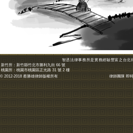
智丞法律事務所是實務經驗豐富之台北
新竹所：
新竹縣竹北市勝利九街 66 號
桃園所：
桃園市桃園區正光路 31 號 2 樓
© 2012-2018 蔡勝雄
律師
版權所有
律師團隊
即