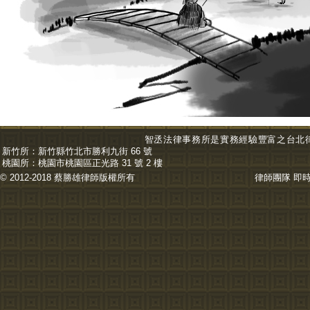
智丞法律事務所是實務經驗豐富之台北
新竹所：
新竹縣竹北市勝利九街 66 號
桃園所：
桃園市桃園區正光路 31 號 2 樓
© 2012-2018 蔡勝雄
律師
版權所有
律師團隊
即