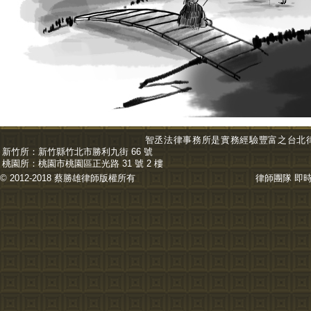
智丞法律事務所是實務經驗豐富之台北
新竹所：
新竹縣竹北市勝利九街 66 號
桃園所：
桃園市桃園區正光路 31 號 2 樓
© 2012-2018 蔡勝雄
律師
版權所有
律師團隊
即