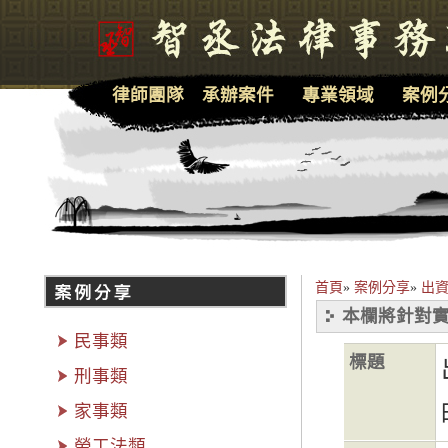
律師團隊
承辦案件
專業領域
案例
首頁
»
案例分享
»
出
本欄將針對實
民事類
標題
刑事類
家事類
勞工法類