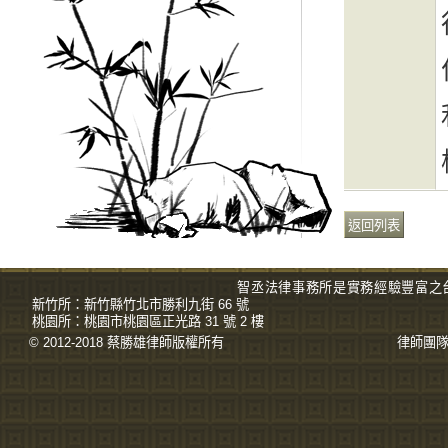
智丞法律事務所是實務經驗豐富之
新竹所：
新竹縣竹北市勝利九街 66 號
桃園所：
桃園市桃園區正光路 31 號 2 樓
© 2012-2018 蔡勝雄
律師
版權所有
律師團