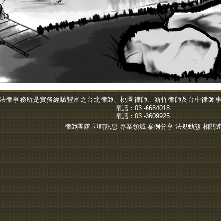
法律事務所是實務經驗豐富之台北
律師
、桃園律師、新竹律師及台中
律師
電話：
03 -6684018
電話：
03 -3609925
權所有
律師團隊
即時訊息
專業領域
案例分享
法規動態
相關