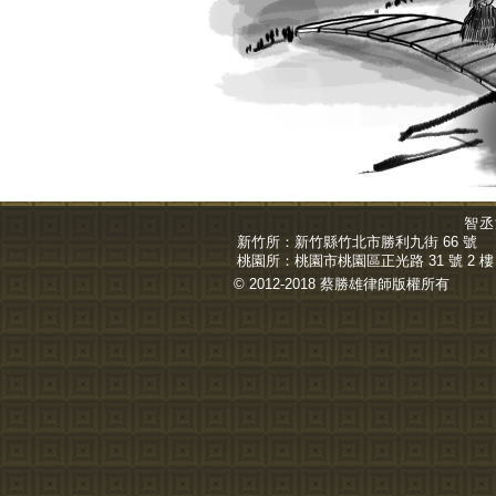
智丞
新竹所：
新竹縣竹北市勝利九街 66 號
桃園所：
桃園市桃園區正光路 31 號 2 樓
© 2012-2018 蔡勝雄
律師
版