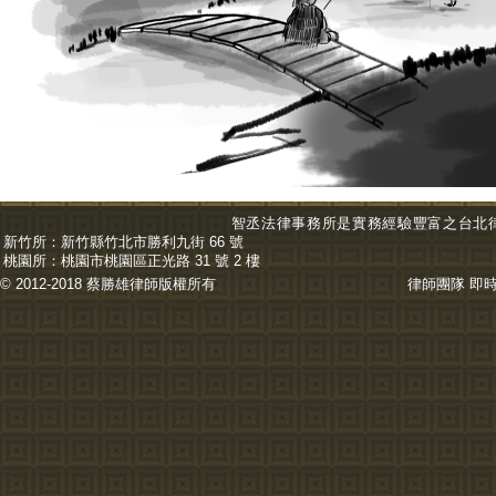
智丞法律事務所是實務經驗豐富之台北
新竹所：
新竹縣竹北市勝利九街 66 號
桃園所：
桃園市桃園區正光路 31 號 2 樓
© 2012-2018 蔡勝雄
律師
版權所有
律師團隊
即