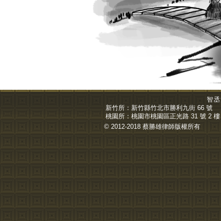
智丞
新竹所：
新竹縣竹北市勝利九街 66 號
桃園所：
桃園市桃園區正光路 31 號 2 樓
© 2012-2018 蔡勝雄
律師
版