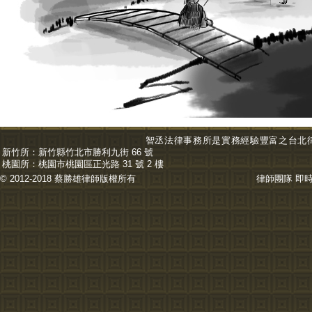
智丞法律事務所是實務經驗豐富之台北
新竹所：
新竹縣竹北市勝利九街 66 號
桃園所：
桃園市桃園區正光路 31 號 2 樓
© 2012-2018 蔡勝雄
律師
版權所有
律師團隊
即