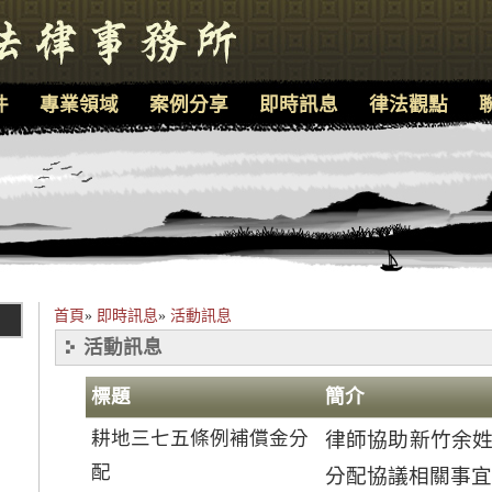
件
專業領域
案例分享
即時訊息
律法觀點
首頁
»
即時訊息
»
活動訊息
活動訊息
標題
簡介
耕地三七五條例補償金分
律師協助新竹余
配
分配協議相關事宜