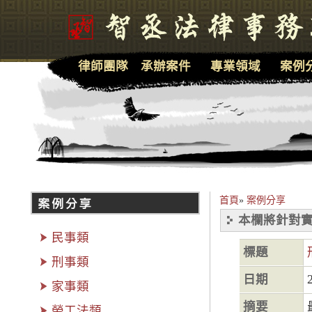
律師團隊
承辦案件
專業領域
案例
首頁
»
案例分享
本欄將針對實
民事類
標題
刑事類
日期
家事類
摘要
勞工法類