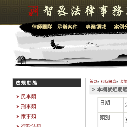
律師團隊
承辦案件
專業領域
案例
首頁
»
即時訊息
»
法
本欄就近期通
民事類
日期
刑事類
家事類
類別
行政法類