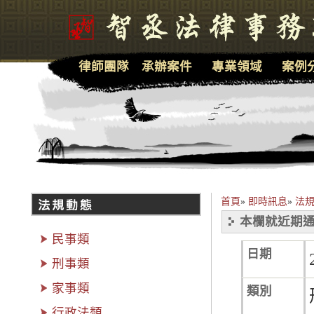
律師團隊
承辦案件
專業領域
案例
首頁
»
即時訊息
»
法
本欄就近期通
民事類
日期
刑事類
家事類
類別
行政法類