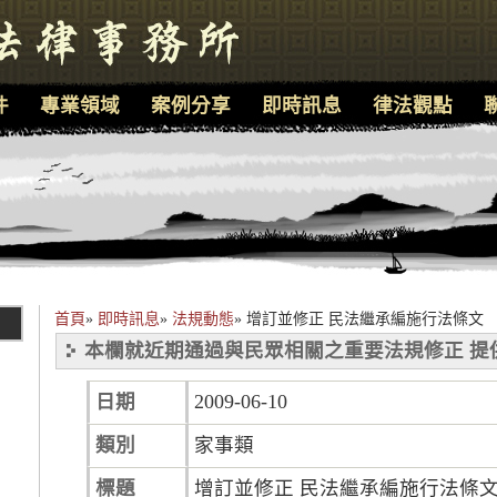
件
專業領域
案例分享
即時訊息
律法觀點
首頁
»
即時訊息
»
法規動態
»
增訂並修正 民法繼承編施行法條文
本欄就近期通過與民眾相關之重要法規修正 提
日期
2009-06-10
類別
家事類
標題
增訂並修正 民法繼承編施行法條