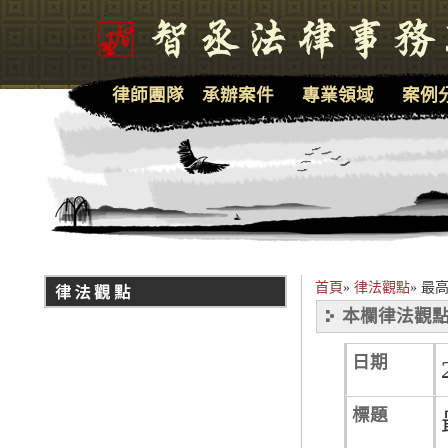
律師團隊
承辦案件
專業領域
案例
首頁
»
律法觀點
»
最
本欄律法觀點
日期
標題