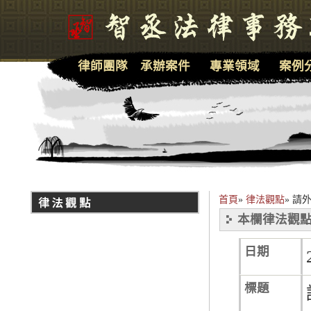
律師團隊
承辦案件
專業領域
案例
首頁
»
律法觀點
»
請
本欄律法觀點
日期
標題