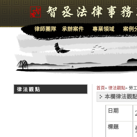
律師團隊
承辦案件
專業領域
案例
首頁
»
律法觀點
»
勞工
本欄律法觀點
日期
標題