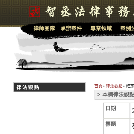
律師團隊
承辦案件
專業領域
案例
首頁
»
律法觀點
»
確定
本欄律法觀點
日期
標題