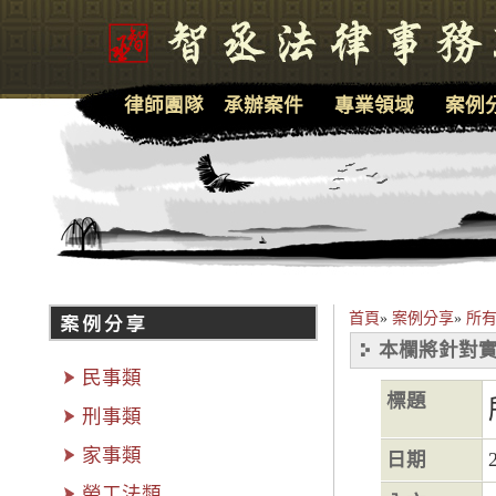
律師團隊
承辦案件
專業領域
案例
首頁
»
案例分享
»
所
本欄將針對實
民事類
標題
刑事類
家事類
日期
勞工法類