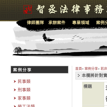
律師團隊
承辦案件
專業領域
案例
首頁
»
案例分享
»
若
本欄將針對實
民事類
標題
刑事類
家事類
勞工法類