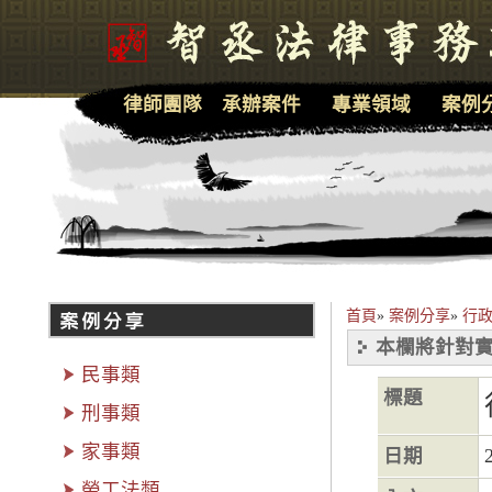
律師團隊
承辦案件
專業領域
案例
首頁
»
案例分享
»
行政
本欄將針對實
民事類
標題
刑事類
家事類
日期
勞工法類