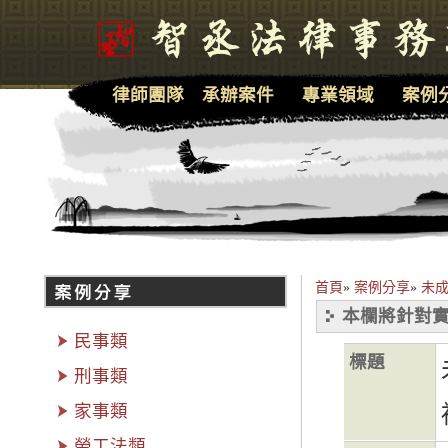
律師團隊
承辦案件
專業領域
案例
首頁
»
案例分享
»
未
本欄將針對實
民事類
標題
刑事類
家事類
勞工法類