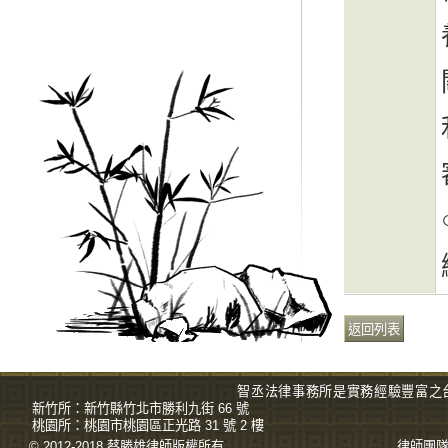
智丞法律事務所是實務經驗豐富之
新竹所：
新竹縣竹北市勝利九街 66 號
桃園所：
桃園市桃園區正光路 31 號 2 樓
© 2012-2018 蔡勝雄
律師
版權所有
律師團