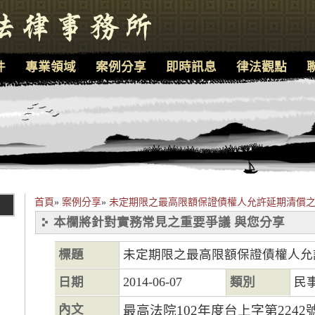
件
專業領域
案例分享
即時訊息
律法觀點
首頁
»
案例分享
»
未定期限之最高限額保證債權人允許延期清償
本欄將針對實務常見之重要爭議 與您分享
標題
未定期限之最高限額保證債權人允
日期
2014-06-07
類別
民
內文
最高法院102年度台上字第224