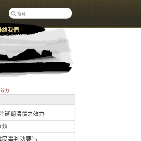
聯絡我們
之效力
許延期清償之效力
事類
2號民事判決要旨