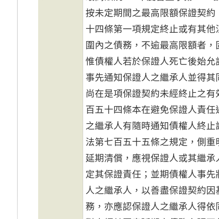
按未定期間之最高限額保證契約
十四條第一項規定終止或有其他
圍內之債務，不逾最高限額者，
惟債權人若於保證人死亡後始允
事先通知保證人之繼承人並得其
尚在是項保證契約未經終止之有
百五十四條本在避免保證人責任
之繼承人有隨時通知債權人終止
法第七百五十五條之規定，側重
延期清償，應視保證人或其繼承
定其保證責任；並期債權人事先
人之繼承人，以善盡保證契約因
務，亦應認保證人之繼承人得依