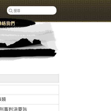
聯絡我們
事類
號刑事判決要旨