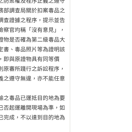
之防禦權及程序正義之遵守
務部調查局關於扣案毒品之
調查證據之程序，提示並告
檢察官均稱「沒有意見」，
證物是否確為第二級毒品大
定書、毒品照片等為證明該
，即與原證物具有同等價
則原審所踐行之訴訟程序，
義之遵守無違，亦不能任意
輸之毒品已運抵目的地為要
已否起運離開現場為準，如
已完成，不以達到目的地為