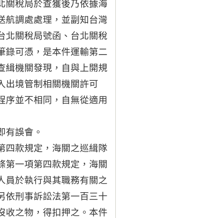
北關稅局於查獲後乃依據海
送航調處處理，並副知台灣
台北關稅局號函、台北關稅
筆錄可憑，是本件運輸第二
查緝機關發現，自與上開規
入出境管制相關機關許可
程序並不相同，自無從適用
即有誤會。
第四款規定，海關之巡緝隊
條第一項第四款規定，海關
人員於執行與其職務有關之
另依刑事訴訟法第一百三十
沒收之物，得扣押之。本件