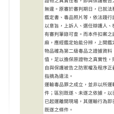
證物之真實性者，即與保護被告
無違。原審於審判期日，已就法
鑑定書、毒品照片等，依法踐行
以意旨，上訴人、選任辯護人、
有審判筆錄可查。而本件扣案之
麻，應經鑑定始能分辨，上開鑑
物品確為第二級毒品之證據資料
值，足以擔保原證物之真實性，
自與保護被告之防禦權及程序正
指摘為違法。
運輸毒品罪之成立，並非以所運
件；區別既遂、未遂之依據，以
已起運離開現場，其運輸行為即
既遂之條件。