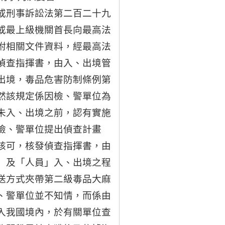
或刑事訴訟法第二百二十九
或最上級機關首長向最高法
附相關文件資料，經最高法
偵查指揮書，由入、出境管
出境，毒品危害防制條例第
然該規定係因檢、警單位為
未入、出境之前，認有實施
檢、警單位提出偵查計畫
核可，核發偵查指揮書，由
」及「人員」入、出境之程
送方式夾帶第二級毒品大麻
、警單位並不知情，而係由
入我國境內，於有關單位查