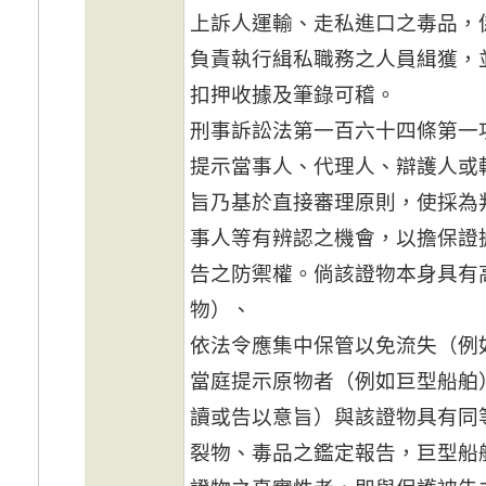
上訴人運輸、走私進口之毒品，
負責執行緝私職務之人員緝獲，
扣押收據及筆錄可稽。
刑事訴訟法第一百六十四條第一
提示當事人、代理人、辯護人或
旨乃基於直接審理原則，使採為
事人等有辨認之機會，以擔保證
告之防禦權。倘該證物本身具有
物）、
依法令應集中保管以免流失（例
當庭提示原物者（例如巨型船舶
讀或告以意旨）與該證物具有同
裂物、毒品之鑑定報告，巨型船