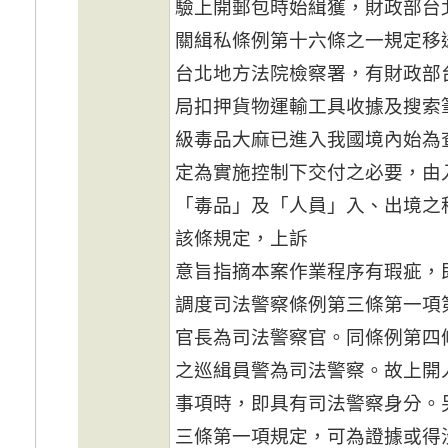
驗上開郵包時始緝獲，財政部台
關緝私條例第十六條之一規定移
台北地方法院檢察署，有財政部
局扣押貨物運輸工具收據及搜索
級毒品大麻已進入我國境內始為
定為實施控制下交付之必要，由
「毒品」及「人員」入、出境之
該條規定，上訴
意旨指摘本案作業程序有瑕疵，
調度司法警察條例第三條第一項
官長為司法警察官。同條例第四
之巡緝員警為司法警察。故上開
事項時，即具有司法警察身分。
三條第一項規定，可為證據或得