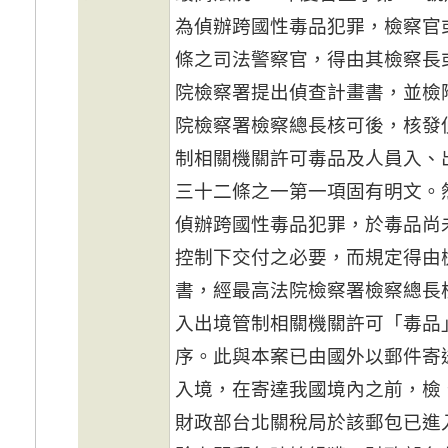
為偵辦跨國性毒品犯罪，檢察官
條之司法警察官，得由其檢察長
院檢察署提出偵查計畫書，並檢
院檢察署檢察總長核可後，核發
制相關機關許可毒品及人員入、
三十二條之一第一項固有明文。
偵辦跨國性毒品犯罪，於毒品尚
控制下交付之必要，而規定得由
書，經最高法院檢察署檢察總長
入出境管制相關機關許可「毒品
序。此與本案已由國外以郵件寄
入境，在寄達我國境內之前，檢
財政部台北關稅局於該郵包已進