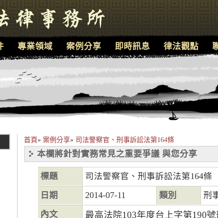
件
專業領域
案例分享
即時訊息
律法觀點
首頁
»
案例分享
»
司法警察官、刑事訴訟法第164條
本欄將針對實務常見之重要爭議 與您分享
標題
司法警察官、刑事訴訟法第164條
日期
2014-07-11
類別
刑
內文
最高法院103年度台上字第190