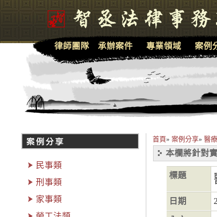
律師團隊
承辦案件
專業領域
案例
首頁
»
案例分享
»
醫
本欄將針對實
民事類
標題
刑事類
家事類
日期
勞工法類