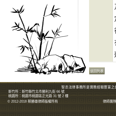
智丞法律事務所是實務經驗豐富之
新竹所：
新竹縣竹北市勝利九街 66 號
桃園所：
桃園市桃園區正光路 31 號 2 樓
© 2012-2018 蔡勝雄
律師
版權所有
律師團