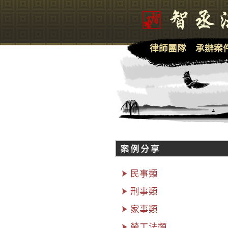
律師團隊
承辦案
民事類
刑事類
家事類
勞工法類