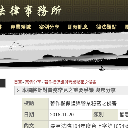
件
專業領域
案例分享
即時訊息
律法觀點
首頁
»
案例分享
»
著作權保護與營業秘密之侵害
本欄將針對實務常見之重要爭議 與您分享
標題
著作權保護與營業秘密之侵害
日期
2016-11-20
類別
智
內文
最高法院104年度台上字第165