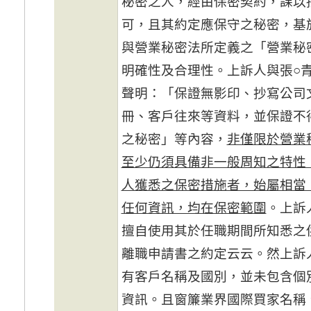
秘密之人，經由保密契約，課以
可，且其約定應保守之秘密，基
與營業秘密法所定義之「營業秘
明確性及合理性。上訴人與張○
聲明：「保證無影印、抄寫公司
冊、客戶往來等資料，並保證不
之秘密」等內容，
非僅限於營業
至少仍須具備非一般周知之特性
人獲悉之保密措施者，始屬相當
任何資訊，均在保密範圍
。上訴
擅自使用其於任職期間所知悉之
離職申請書之約定云云。然上訴
有客戶名稱及國別，並未包含個
資訊。且窗簾業界國際買家名稱