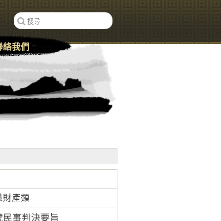
聯絡我們
慧財產類
4號民事判決要旨