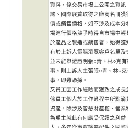
資料，係交易市場上公開之資訊
詢、國際展覽取得之廠商名冊獲
價或銷售價格，如不涉及成本分
場進行價格競爭時得自市場中輕
於產品之製造或銷售者，始得獲
有於上訴人電腦瀏覽客戶名單及
並未能舉證證明張○青、林○克
事。則上訴人主張張○青、林○
事，即難憑採。
又員工因工作經驗而獲致之成長
係員工個人於工作過程中所點滴
資產，除涉及智慧財產權、營業
為雇主就此有何應受保護之利益
人，多年從事窗簾零配件之國際