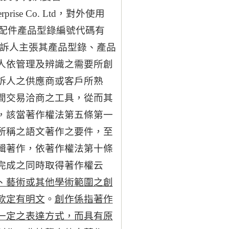
rprise Co. Ltd，對外使用
窗簾零配件產品型錄編號代碼有
上訴人主張其產品型錄、產品
人依管理及辨識之需要所創
訴人之供應商或客戶所熟
間交易洽商之工具，從而其
，該當著作權法第五條第一
所稱之語文著作之要件，至
輯著作，依著作權法第十條
完成之同時取得著作權云
、藝術或其他學術範圍之創
款定有明文
。
創作係指著作
一定之表達方式，而具有原