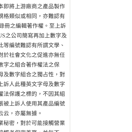
本即將上游廠商之產品製作
規格類似或相同，亦難認有
產品型錄冊之編輯著作權。至上訴
US之公司簡寫再加上數字及
此等編號難認有所謂文學、
對於社會文化之促進亦無任
數字之組合著作權法之保
母及數字組合之獨占性，對
上訴人此種英文字母及數字
權法保護之標的，不因其組
張被上訴人使用其產品編號
云云，亦屬無據。
業秘密，對於可能接觸營業