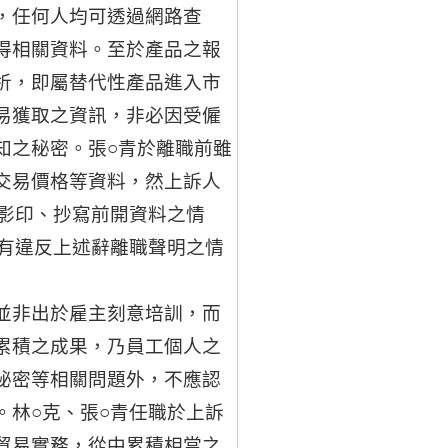
，任何人均可透過網路查
得相關資料。至於產品之報
析，即屬替代性產品進入市
易獲取之資訊，非必因受僱
知之秘密。張○青於離職前雖
交易價格等資料，然上訴人
有影印、抄寫前開資料之情
克有違反上述辭離職聲明之情
並非出於雇主刻意培訓，而
累積之成果，乃員工個人之
秘密等相關問題外，不應認
。林○克、張○青任職於上訴
貿易實務，從中累積相當之