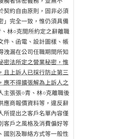
接觸者保密義務，並無不
於契約自由原則，固非必須
密」完全一致，惟仍須具備
青、林○克間所約定之辭離職
文件、函電、設計圖樣、帳
得洩漏在公司任職期間所知
秘密法所定之營業秘密，惟
，且上訴人已採行防止第三
，應不得擴張解為上訴人之
人主張張○青、林○克離職後
供應商報價資料等，違反辭
人所提出之客戶名單內容僅
別客戶之風格及消費偏好等
、國別及聯絡方式等一般性