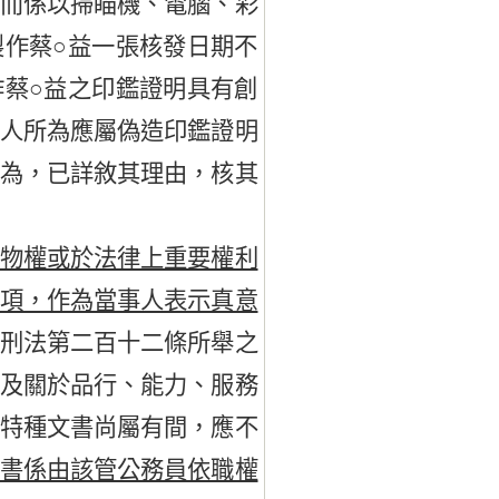
，而係以掃瞄機、電腦、彩
製作蔡○益一張核發日期不
作蔡○益之印鑑證明具有創
訴人所為應屬偽造印鑑證明
行為，已詳敘其理由，核其
物權或於法律上重要權利
事項，作為當事人表示真意
與刑法第二百十二條所舉之
證及關於品行、能力、服務
等特種文書尚屬有間，應不
明書係由該管公務員依職權