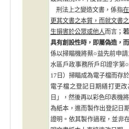
刑法上之變造文書，係指
在
更其文書之本質，而就文書
生損害於公眾或他人
而言；
具有創設性時，即屬偽造，
係以掃瞄機將蔡○益先前申
水區戶政事務所戶印證字第○○
17日）掃瞄成為電子檔而存
電子檔之登記日期繕打更改
日」，然後再以彩色印表機
為紙本，進而製作出登記日期為
證明。依其製作過程，並非