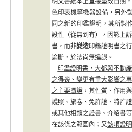
明文書紙本上直接塗改日期
色印表機等機器設備，另外
同之新的印鑑證明，其所製
設性（從無到有），因認上
書，而
非變造
印鑑證明書之
論斷，於法尚無違誤。
印鑑證明書，大都與不動產
之得喪、變更有重大影響之
之主要憑證
，其性質、作用
護照、旅卷、免許證、特許
或其他相類之證書、介紹書
在該條之範圍內；又
該項證