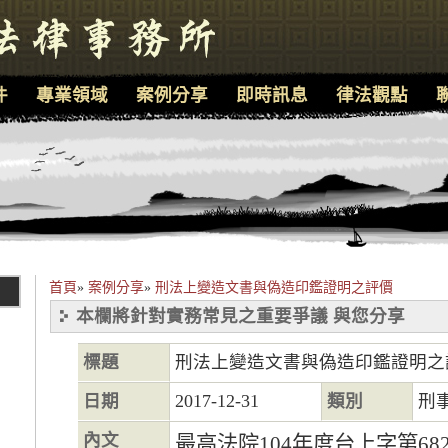
件
專業領域
案例分享
即時訊息
律法觀點
首頁
»
案例分享
»
刑法上變造文書與偽造印鑑證明之評價
本欄將針對實務常見之重要爭議 與您分享
標題
刑法上變造文書與偽造印鑑證明之
日期
2017-12-31
類別
刑
內文
最高法院104年度台上字第6