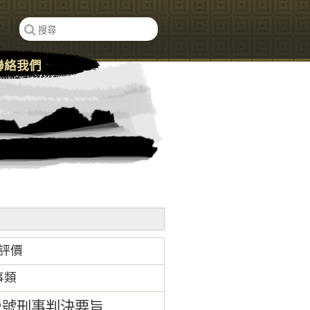
聯絡我們
評價
事類
82號刑事判決要旨