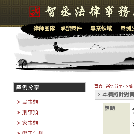
律師團隊
承辦案件
專業領域
案例
首頁
»
案例分享
»
分
本欄將針對實
民事類
標題
刑事類
家事類
勞工法類