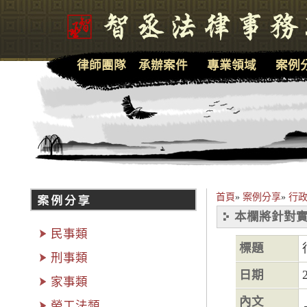
律師團隊
承辦案件
專業領域
案例
首頁
»
案例分享
»
行
本欄將針對實
民事類
標題
刑事類
日期
家事類
內文
勞工法類