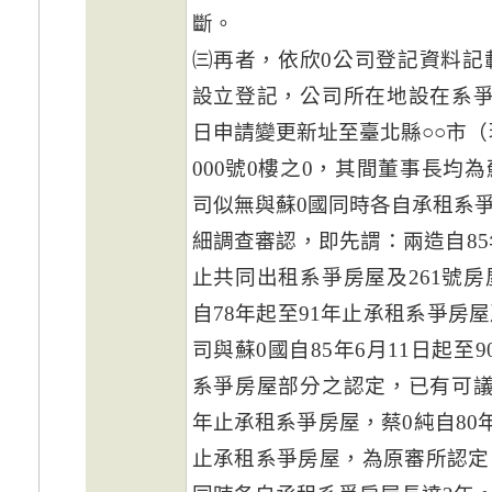
斷。
㈢再者，依欣0公司登記資料記載
設立登記，公司所在地設在系爭房
日申請變更新址至臺北縣○○市（
000號0樓之0，其間董事長均
司似無與蘇0國同時各自承租系
細調查審認，即先謂：兩造自85年
止共同出租系爭房屋及261號房
自78年起至91年止承租系爭房屋
司與蘇0國自85年6月11日起至
系爭房屋部分之認定，已有可議。
年止承租系爭房屋，蔡0純自80年1
止承租系爭房屋，為原審所認定