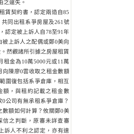
由之違失。
租賃契約書，認定兩造自85
止，共同出租系爭房屋及261號
，認定被上訴人自78至91年
由被上訴人之配偶或鄭0美向
金。然觀諸所引據之房屋租賃
租金為10萬5000元或11萬
每月向陳廖0雲收取之租金數額
之範圍復包括系爭倉庫，相互
金額，與租約記載之租金數
欣0公司有無承租系爭倉庫？
之數額如何計算？攸關鄭0美
採信之判斷，原審未詳查審
上訴人不利之認定，亦有速