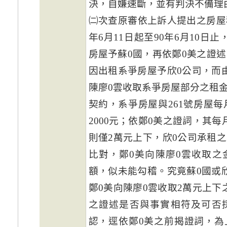
決，自嫌速斷，並有判決不備理
㈡次查原審依上訴人提出之房屋
年6月11日起至90年6月10日
房屋予蘇0國，再依鄭0美之證述
因出租系爭房屋予欣0公司，而
陳廖0雲收取系爭房屋部分之租
契約，系爭房屋與261號房屋每月
2000元；依鄭0美之證詞，其
則僅2萬元上下，欣0公司承租
比對，鄭0美向陳廖0雲收取之
額，似未能勾稽。究竟蘇0國或
鄭0美向陳廖0雲收取2萬元上下
之證述是否與事實相符及可否
認，逕依鄭0美之前揭證詞，為