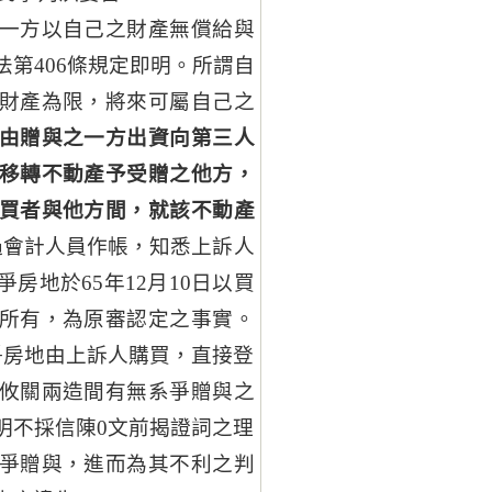
一方以自己之財產無償給與
第406條規定即明。所謂自
財產為限，將來可屬自己之
由贈與之一方出資向第三人
移轉不動產予受贈之他方，
買者與他方間，就該不動產
過會計人員作帳，知悉上訴人
房地於65年12月10日以買
所有，為原審認定之事實。
爭房地由上訴人購買，直接登
攸關兩造間有無系爭贈與之
明不採信陳0文前揭證詞之理
爭贈與，進而為其不利之判