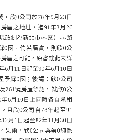
，欣0公司於78年5月23日
屋之地址，迄91年3月26
現改制為新北市○○區）○○路
為蘇0國，倘若屬實，則欣0公
爭房屋之可能。原審就此未詳
6月11日起至90年6月10日
屋予蘇0國；後謂：欣0公司
及261號房屋等語，就欣0公
90年6月10日止同時各自承租
且欣0公司自78年起至91
2月1日起至82年11月30日
。果爾，欣0公司與蔡0純係