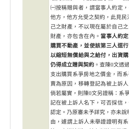
㈠按稱贈與者，謂當事人約定，
他方，他方允受之契約，此見民法
己之財產，不以現在屬於自己之
財產，亦包含在內。
當事人約定
購買不動產，並使該第三人逕行
以縮短無償給與之給付，出資購
仍得成立贈與契約
。查陳0文透
支出購買系爭房地之價金，而系爭
賣為原因，移轉登記為被上訴人
倘若屬實，則陳0文另證稱：系
記在被上訴人名下，可否採信，
認定。乃原審未予詳究，亦未說
由，遽謂上訴人未舉證證明有系