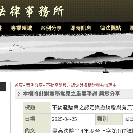
件
專業領域
案例分享
即時訊息
律法觀點
首頁
»
案例分享
»
不動產贈與之認定與撤銷贈與有無理由
本欄將針對實務常見之重要爭議 與您分享
標題
不動產贈與之認定與撤銷贈與有無
日期
2025-04-25
類別
民
內文
最高法院114年度台上字第187