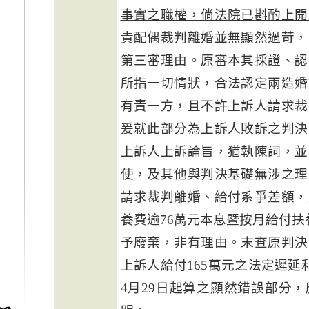
事實之職權，倘法院已斟酌上開
責配偶裁判離婚並無顯然過苛，
第三審理由
。原審本其採證、認
所指一切情狀，合法認定兩造婚
有責一方，且不許上訴人請求裁
爰就此部分為上訴人敗訴之判決
上訴人上訴論旨，猶執陳詞，並
使，及其他與判決基礎無涉之理
請求裁判離婚、給付系爭差額，
養費逾76萬元本息暨按月給付扶
予廢棄，非有理由。末查原判決
上訴人給付165萬元之法定遲延
4月29日起算之顯然錯誤部分