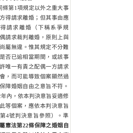
有同條第1項規定以外之重大事
方得請求離婚；但其事由應
方得請求離婚（下稱系爭規
偶請求裁判離婚，原則上與
旨尚屬無違。惟其規定不分難
是否已逾相當期間，或該事
許唯一有責之配偶一方請求
會，而可能導致個案顯然過
保障婚姻自由之意旨不符。
2年內，依本判決意旨妥適修
此等個案，應依本判決意旨
字第4號判決意旨參照）。準
屬憲法第22條保障之婚姻自