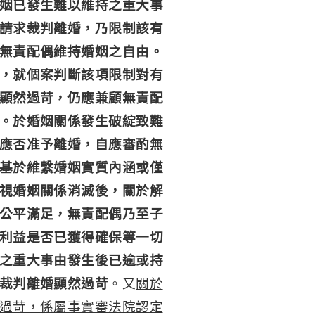
姻已發生難以維持之重大事
請求裁判離婚，乃限制該有
無責配偶維持婚姻之自由。
，就個案判斷該項限制對有
顯然過苛，仍應兼顧無責配
。於婚姻關係發生破綻致難
應否准予離婚，自應審酌無
基於維繫婚姻實質內涵或僅
視婚姻關係消滅後，關於解
公平滿足，無責配偶乃至子
利益是否已獲得確保等一切
之重大事由發生後已逾或持
裁判離婚顯然過苛
。又
關於
過苛，係屬事實審法院認定