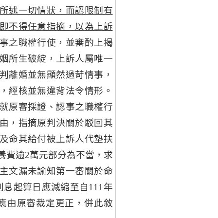
所述一切情狀，而認限制有
即不得任意指摘，以為上訴
事之職權行使，並審酌上揭
姻所生破綻，上訴人屬唯一
判離婚並無顯然過苛情事，
，經核並無違背法令情形。
就原審採證、認事之職權行
由，指摘原判決關於駁回其
及命其給付被上訴人代墊扶
養費逾2萬元部分為不當，求
主文漏未諭知第一審關於命
利息起算日應減縮至自111年
，應由原審裁定更正，併此敘