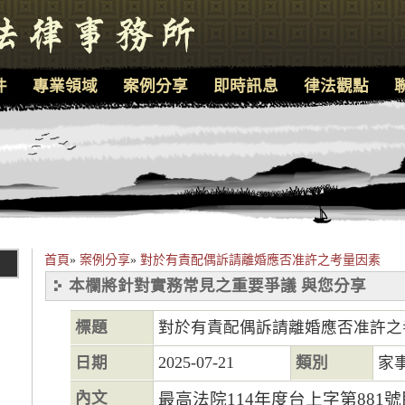
件
專業領域
案例分享
即時訊息
律法觀點
首頁
»
案例分享
»
對於有責配偶訴請離婚應否准許之考量因素
本欄將針對實務常見之重要爭議 與您分享
標題
對於有責配偶訴請離婚應否准許之
日期
2025-07-21
類別
家
內文
最高法院114年度台上字第881