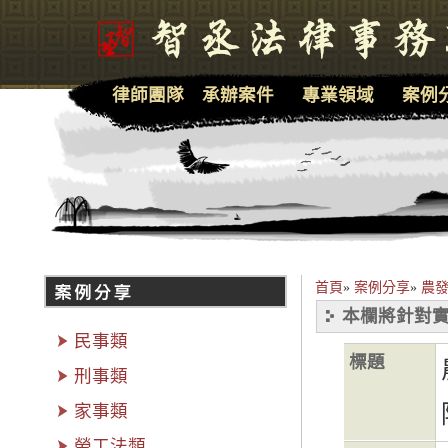
律師團隊
承辦案件
專業領域
案例
首頁
»
案例分享
»
農發
本欄將針對實
民事類
標題
刑事類
家事類
勞工法類