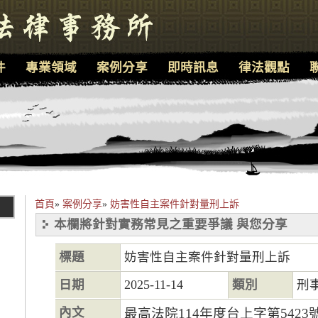
件
專業領域
案例分享
即時訊息
律法觀點
首頁
»
案例分享
»
妨害性自主案件針對量刑上訴
本欄將針對實務常見之重要爭議 與您分享
標題
妨害性自主案件針對量刑上訴
日期
2025-11-14
類別
刑
內文
最高法院114年度台上字第542