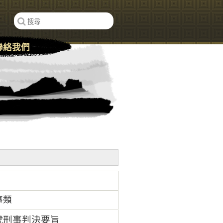
聯絡我們
事類
3號刑事判決要旨