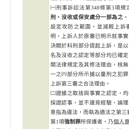
㈠刑事訴訟法第348條第3項規
刑、沒收或保安處分一部為之
。
設定攻防之範圍，並減輕上訴
明，上訴人於原審已明示就事實
決關於科刑部分提起上訴，是以
名及沒收之認定等部分均已確定
開法律規定及其修法理由，核無
一之㈥部分所示據以量刑之犯罪
上訴第三審之合法理由。
㈡證據之取捨與事實之認定，均
採證認事，並不違背經驗、論理
意指為違法，而執為適法之第三審
第1項
強制罪
所保護者，乃
個人