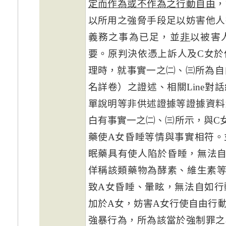
定而作為或不作為之行動自由
，
以所用之強脅手段足以妨害他人
義務之事為已足，並
非
以被害
要。原判決依憑上訴人及C女於
理時，就事實一之㈡、㈢所為自
名詳卷）之證述、相關Line對
單說明等非供述證據等證據資料
白有事實一之㈡、㈢所示，與C
藥使A女昏睡等情與事實相符。
眠藥具有使人陷於昏睡，無法自
佯稱該類藥物為酵素、維生素等
致A女昏睡、暈眩，無法自如行
加於A女，妨害A女行使自由行
強暴行為，所為該當於強制罪之