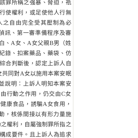
該罪所稱之強暴、脅迫，祇
行使權利，或足使他人行無
人之自由完全受其壓制為必
偵訊、第一審準備程序及審
白、A女、A女父親B男（姓
話紀錄、扣案藥品、藥袋、仿
綜合判斷後，認定上訴人自
女共同對A女以施用本案安眠
並說明：上訴人明知本案安
由行動之作用，仍交由C女
健康食品，誘騙A女食用，
動，核係間接以有形力量施
動之權利，自屬強制罪所指之
構成要件。且上訴人為追求