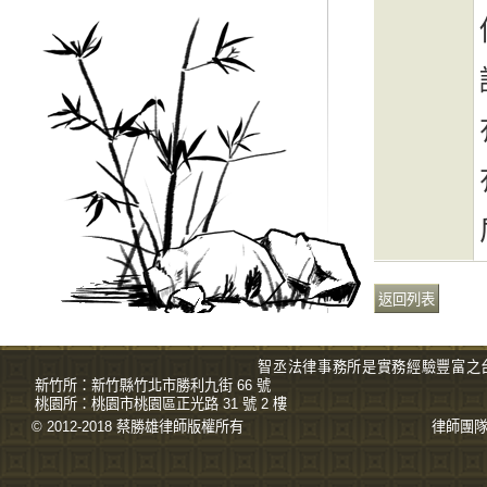
智丞法律事務所是實務經驗豐富之
新竹所：
新竹縣竹北市勝利九街 66 號
桃園所：
桃園市桃園區正光路 31 號 2 樓
© 2012-2018 蔡勝雄
律師
版權所有
律師團