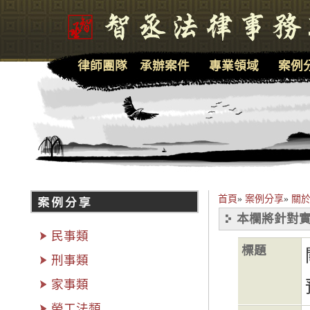
律師團隊
承辦案件
專業領域
案例
首頁
»
案例分享
»
關
本欄將針對實
民事類
標題
刑事類
家事類
勞工法類