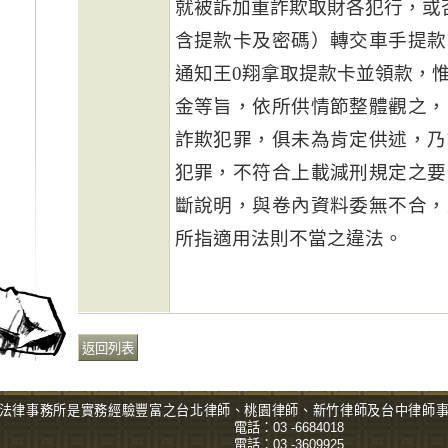
就被訴加重詐欺取財各犯行，或
含提款卡及密碼）轉交車手提款
通知王0翔拿取提款卡並領款，
金等旨，依所供情節整體觀之，
詐欺犯罪，俱未為肯定供述，乃
犯罪，不符合上載減刑規定之要
斷說明，與卷內資料委無不合，
所指適用法則不當之違法。
法律事務所是實務經驗豐富之台北
律師
、桃園律師、新竹律師及台中
律師
電話：
03 -6684018
電話：
03 -3609925