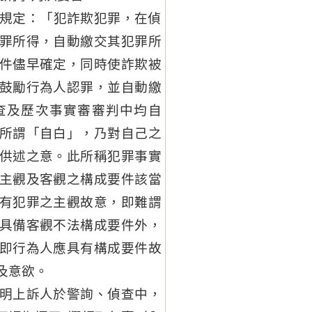
段規定：「犯詐欺犯罪，在偵
罪所得，自動繳交其犯罪所
件儘早確定，同時使詐欺被
鼓勵行為人認罪，並自動繳
查及歷次事實審審判中均自
所謂「自白」，乃對自己之
供述之意。此所稱犯罪事實
主觀及客觀之構成要件該當
有犯罪之主觀故意，即難謂
具備客觀不法構成要件外，
即行為人應具有構成要件故
及意欲。
明上訴人於警詢、偵查中，