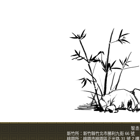
智丞
新竹所：
新竹縣竹北市勝利九街 66 號
桃園所：
桃園市桃園區正光路 31 號 2 樓