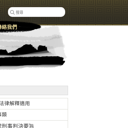
聯絡我們
用
之法律解釋適用
事類
7號刑事判決要旨