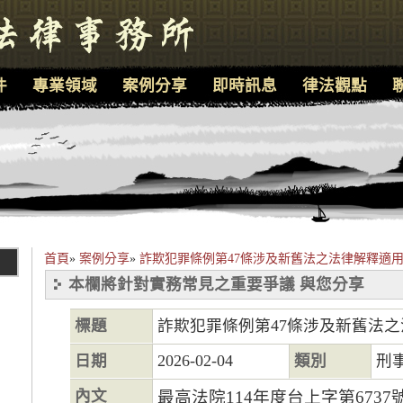
件
專業領域
案例分享
即時訊息
律法觀點
首頁
»
案例分享
»
詐欺犯罪條例第47條涉及新舊法之法律解釋適
本欄將針對實務常見之重要爭議 與您分享
標題
詐欺犯罪條例第47條涉及新舊法
日期
2026-02-04
類別
刑
內文
最高法院114年度台上字第673