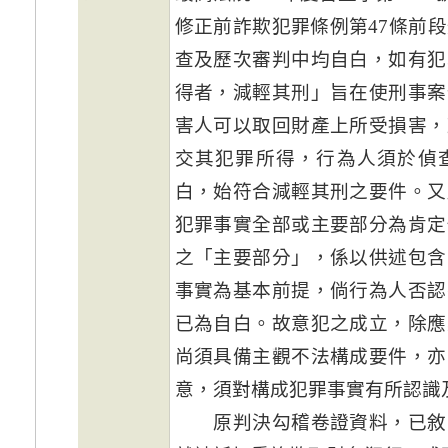
修正前詐欺犯罪條例第47條前
查及歷次審判中均自白，如有犯
得者，減輕其刑」旨在使刑事案
害人可以取回財產上所受損害，
交其犯罪所得，行為人須於偵
白，始符合減輕其刑之要件。又
犯罪事實全部或主要部分為肯定
之「主要部分」，係以供述包含
事實為基本前提，倘行為人否認
已為自白。故意犯之成立，除應
尚須具備主觀不法構成要件，亦
意，須對構成犯罪事實有所認識
原判決勾稽卷證資料，已敘