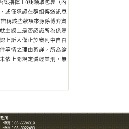
否認指揮王0翔領取包裹（內
，或僅承認在群組傳送訊息
惟辯稱該些款項來源係博弈資
就主觀上是否認識所為係屬
認上訴人僅止於審判中自白
件等情之理由綦詳，所為論
未依上開規定減輕其刑，無
事務所
傳真：03 -6684019
傳真：03 -3922483