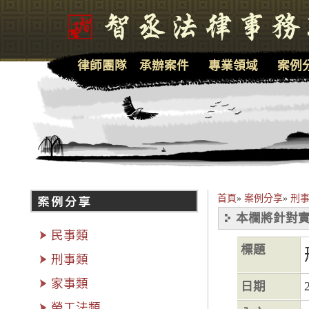
律師團隊
承辦案件
專業領域
案例
首頁
»
案例分享
»
刑事
本欄將針對實
民事類
標題
刑事類
家事類
日期
勞工法類