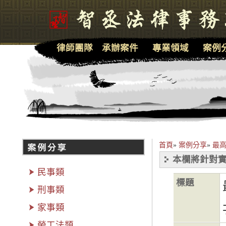
律師團隊
承辦案件
專業領域
案例
首頁
»
案例分享
»
最高
本欄將針對實
民事類
標題
刑事類
家事類
勞工法類