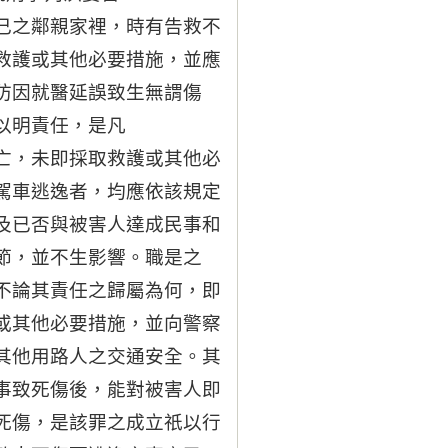
己之鄰親家裡，時有告救不
救護或其他必要措施，並應
防因就醫延誤致生無謂傷
以明責任，是凡
亡，未即採取救護或其他必
駕車逃逸者，均應依該規定
及已否與被害人達成民事和
節，並不生影響。職是之
不論其責任之歸屬為何，即
或其他必要措施，並向警察
其他用路人之交通安全。其
事致死傷後，能對被害人即
死傷，是該罪之成立祇以行