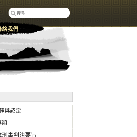
聯絡我們
闡釋與認定
事類
9號刑事判決要旨