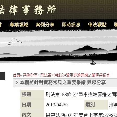
件
專業領域
案例分享
即時訊息
律法觀點
首頁
»
案例分享
»
刑法第158條之4肇事逃逸罪嫌之闡釋與認定
本欄將針對實務常見之重要爭議 與您分享
標題
刑法第158條之4肇事逃逸罪嫌之
日期
2013-04-30
類別
刑
內文
最高法院101年度台上字第559