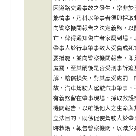
因道路交通事故之發生，常非於
能情事，乃科以肇事者須即採取
向警察機關報告之法定義務，以
亡，俾得通知傷亡者家屬到場，
肇事人於行車肇事致人受傷或死
要措施，並向警察機關報告，即
處罰，至其嗣後是否受刑事訴追
解，賠償損失，對其應受處罰一
故，汽車駕駛人駕駛汽車肇事，
有義務留在肇事現場，採取救護
機關報告，以維護他人之生命與
立法目的，既係促使駕駛人於肇
時救護，報告警察機關，以減少