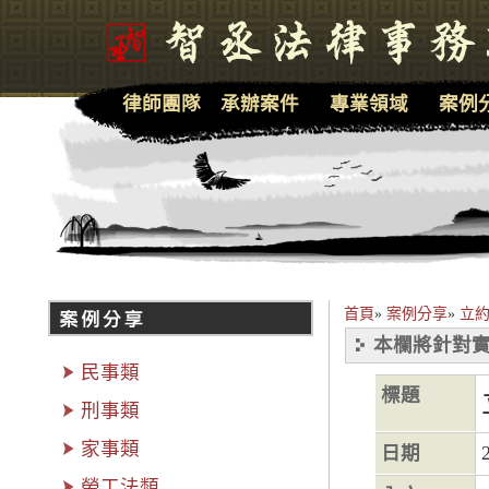
律師團隊
承辦案件
專業領域
案例
首頁
»
案例分享
»
立
本欄將針對實
民事類
標題
刑事類
家事類
日期
勞工法類