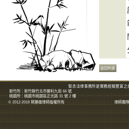
智丞法律事務所是實務經驗豐富之
新竹所：
新竹縣竹北市勝利九街 66 號
桃園所：
桃園市桃園區正光路 31 號 2 樓
© 2012-2018 蔡勝雄
律師
版權所有
律師團