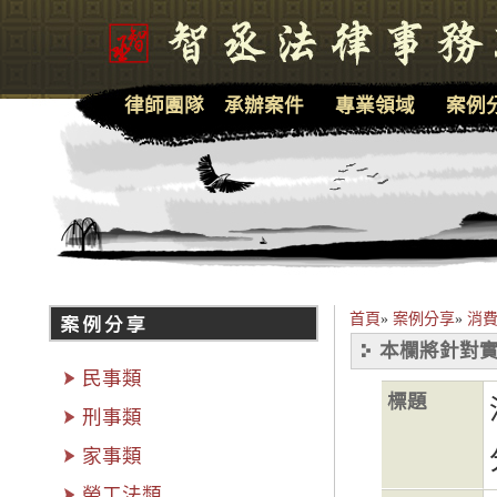
律師團隊
承辦案件
專業領域
案例
首頁
»
案例分享
»
消費
本欄將針對實
民事類
標題
刑事類
家事類
勞工法類