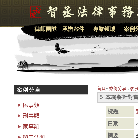
律師團隊
承辦案件
專業領域
案例
首頁
»
案例分享
»
家事
本欄將針對實
民事類
標題
刑事類
日期
家事類
摘要
勞工法類