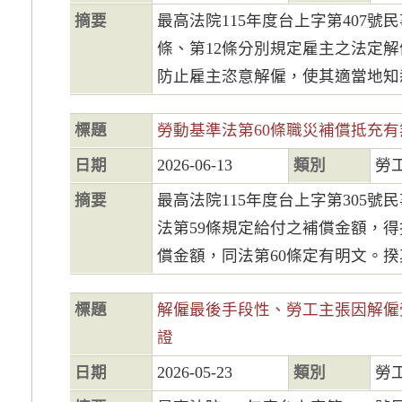
摘要
最高法院115年度台上字第407號
條、第12條分別規定雇主之法定
防止雇主恣意解僱，使其適當地知悉
標題
勞動基準法第60條職災補償抵充
日期
2026-06-13
類別
勞
摘要
最高法院115年度台上字第305號
法第59條規定給付之補償金額，
償金額，同法第60條定有明文。揆其
標題
解僱最後手段性、勞工主張因解僱
證
日期
2026-05-23
類別
勞