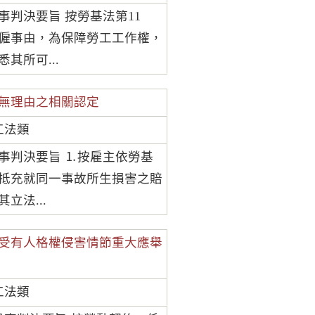
民事判決要旨 按勞基法第11
解僱事由，為保障勞工工作權，
其所可...
有無理由之相關認定
工法類
民事判決要旨 ⒈按雇主依勞基
得抵充就同一事故所生損害之賠
立法...
受有人格權侵害情節重大應舉
工法類