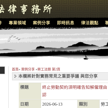
件
專業領域
案例分享
即時訊息
律法觀點
首頁
»
案例分享
»
勞工法類 第2頁
本欄將針對實務常見之重要爭議 與您分享
標題
終止勞動契約須明確告知解僱理由
認
日期
2026-06-13
類別
勞