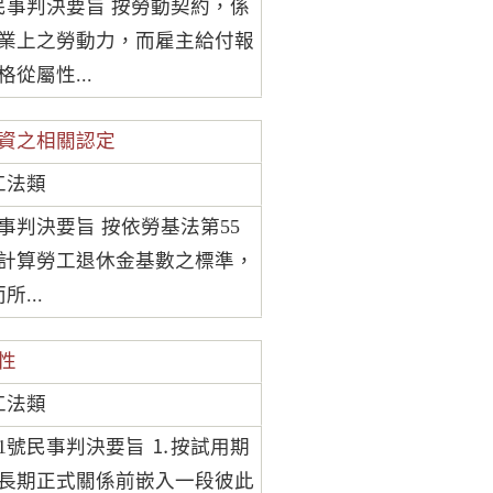
號民事判決要旨 按勞動契約，係
業上之勞動力，而雇主給付報
從屬性...
資之相關認定
工法類
民事判決要旨 按依勞基法第55
定計算勞工退休金基數之標準，
...
性
工法類
31號民事判決要旨 ⒈按試用期
長期正式關係前嵌入一段彼此