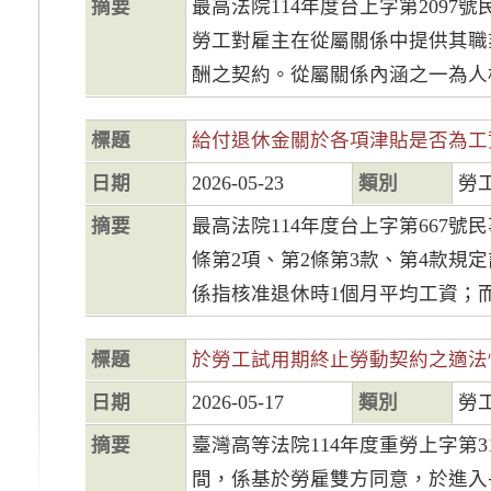
摘要
最高法院114年度台上字第2097
勞工對雇主在從屬關係中提供其職
酬之契約。從屬關係內涵之一為人格
標題
給付退休金關於各項津貼是否為工
日期
2026-05-23
類別
勞
摘要
最高法院114年度台上字第667號
條第2項、第2條第3款、第4款規
係指核准退休時1個月平均工資；而所
標題
於勞工試用期終止勞動契約之適法
日期
2026-05-17
類別
勞
摘要
臺灣高等法院114年度重勞上字第
間，係基於勞雇雙方同意，於進入